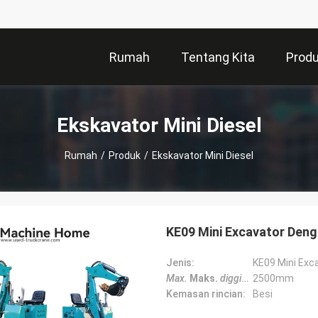
Rumah
Tentang Kita
Prod
Ekskavator Mini Diesel
Rumah
/
Produk
/
Ekskavator Mini Diesel
KE09 Mini Excavator Den
Jenis:
KE09 Mini Exc
Max.
Maks.
digging height
2500mm
keting
Kemasan rincian:
Besi