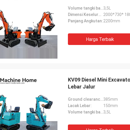
Volume tangki bahan bakar:
3,5L
Dimensi Keseluruhan:
2000*730* 1
Panjang Angkutan:
2200mm
Harga Terbaik
KV09 Diesel Mini Excavat
Lebar Jalur
Ground clearance sasis:
385mm
Lacak Lebar:
150mm
Volume tangki bahan bakar:
3,5L