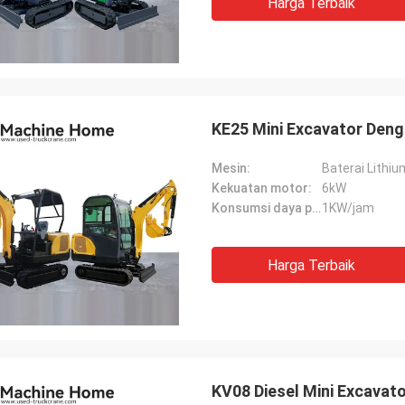
Harga Terbaik
KE25 Mini Excavator Deng
Mesin:
Baterai Lithiu
Kekuatan motor:
6kW
Konsumsi daya per jam:
1KW/jam
Harga Terbaik
KV08 Diesel Mini Excava