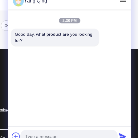
Yang Qing
2:30 PM
Good day, what product are you looking 
for?
Produk
Truk Derek Bekas
Derek Truk Bekas
Digunakan Semua Crane Medan
pribadi
Semua kategori