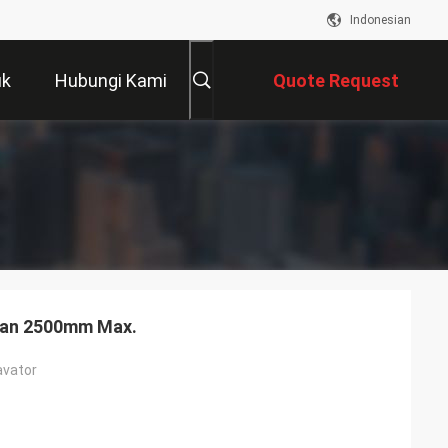
Indonesian
uk
Hubungi Kami
Quote Request
Suatu
gan 2500mm Max.
avator
gian penggalian
: