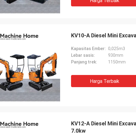
Harga Terbaik
KV10-A Diesel Mini Excav
Kapasitas Ember:
0,025m3
Lebar sasis:
930mm
Panjang trek:
1150mm
Harga Terbaik
KV12-A Diesel Mini Excav
7.0kw