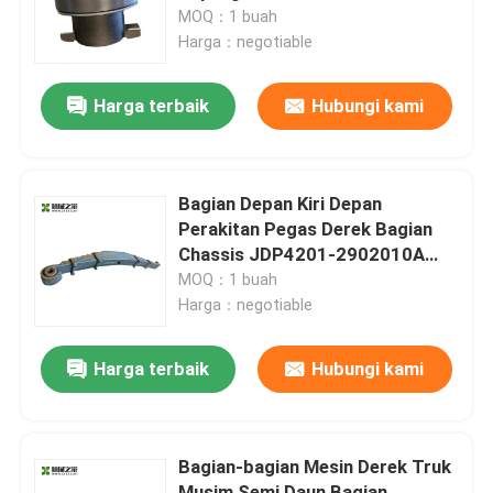
MOQ：1 buah
Harga：negotiable
Tur Pabrik
Harga terbaik
Hubungi kami
Kontrol kualitas
Hubungi kami
Bagian Depan Kiri Depan
Perakitan Pegas Derek Bagian
Chassis JDP4201-2902010A
Permintaan Penawaran
60112846
MOQ：1 buah
Harga：negotiable
Truk Derek Bekas
Harga terbaik
Hubungi kami
Derek Truk Bekas
Bagian-bagian Mesin Derek Truk
Digunakan Semua Crane Medan
Musim Semi Daun Bagian