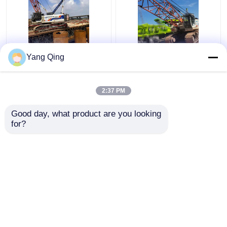
75ton Derek Perayap
Bagian Zoomlion
Yang Qing
Bekas Bekas Zoomlion
QUY80 80 Ton Crawler
ZCC750V
Crane 2 Digunakan
2:37 PM
Harga terbaik
Harga terbaik
Good day, what product are you looking 
for?
Hubungi kami
Hubungi kami
Lihat Lebih
Rumah
Tentang kita
Hubungi kami
Desktop Site
Sitemap
Privacy Policy