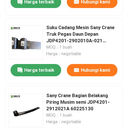
Harga terbaik
Hubungi kami
Suku Cadang Mesin Sany Crane
Truk Pegas Daun Depan
JDP4201-2902010A-021
60342377
MOQ：1 buah
Harga：negotiable
Harga terbaik
Hubungi kami
Sany Crane Bagian Belakang
Piring Musim semi JDP4201-
2912021A 60225130
MOQ：1 buah
Harga：negotiable