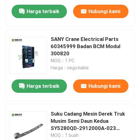
Harga terbaik
Hubungi kami
SANY Crane Electrical Parts
60345999 Badan BCM Modul
300820
MOQ：1 PC
Harga：negotiable
Harga terbaik
Hubungi kami
Suku Cadang Mesin Derek Truk
Musim Semi Daun Kedua
SY5280QD-2912000A-023
60259965
MOQ：1 buah