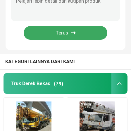
Mini Skid Steer Loader
Ekskavator Mini Diesel
mencapai stacker
KATEGORI LAINNYA DARI KAMI
Penangan Kontainer Kosong
Truk Derek Bekas
(79)
Pemuat Roda
Perakitan Mesin