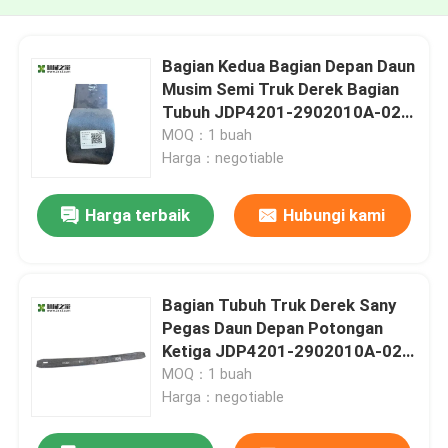
Bagian Kedua Bagian Depan Daun
Musim Semi Truk Derek Bagian
Tubuh JDP4201-2902010A-023
60342376
MOQ：1 buah
Harga：negotiable
Harga terbaik
Hubungi kami
Bagian Tubuh Truk Derek Sany
Pegas Daun Depan Potongan
Ketiga JDP4201-2902010A-025
60342375
MOQ：1 buah
Harga：negotiable