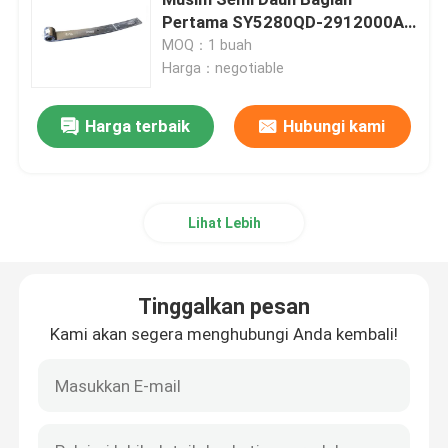
Pertama SY5280QD-2912000A-
021 60259964
MOQ：1 buah
Crane Perayap Bekas
Harga：negotiable
Derek Perayap Tangan Kedua
Harga terbaik
Hubungi kami
Suku Cadang Derek Zoomlion
Lihat Lebih
suku cadang derek sany
Tinggalkan pesan
Suku Cadang Derek XCMG
Kami akan segera menghubungi Anda kembali!
Suku Cadang Mesin Derek
Bagian Keausan Derek