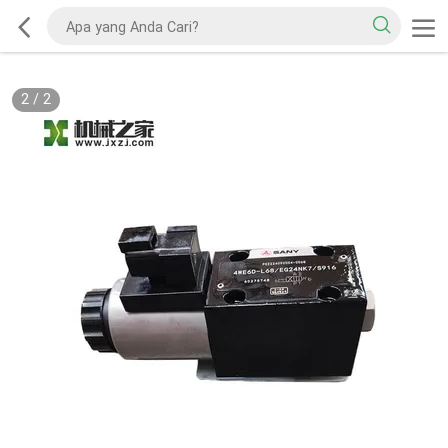
2
/
2