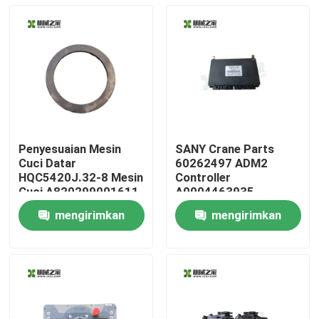
Penyesuaian Mesin
SANY Crane Parts
Cuci Datar
60262497 ADM2
HQC5420J.32-8 Mesin
Controller
Cuci A820299001611
A0004463935
Mercedes-Benz
mengirimkan
mengirimkan
Rumah
permintaan
permintaan
Produk
Tentang kami