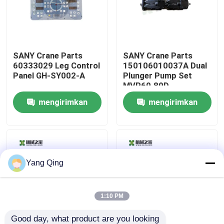
Tur Pabrik
SANY Crane Parts
SANY Crane Parts
Kontrol kualitas
60333029 Leg Control
150106010037A Dual
Panel GH-SY002-A
Plunger Pump Set
MVP60.80D-
Hubungi kami
06S8/MVP60.80D-
mengirimkan
mengirimkan
06S5
permintaan
permintaan
Permintaan Penawaran
Truk Derek Bekas
Yang Qing
Derek Truk Bekas
1:10 PM
Digunakan Semua Crane Medan
Good day, what product are you looking 