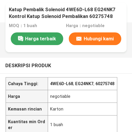
Katup Pembalik Solenoid 4WE6D-L68 EG24NK7
Kontrol Katup Solenoid Pembalikan 60275748
MOQ：1 buah
Harga：negotiable
Harga terbaik
Hubungi kami
DESKRIPSI PRODUK
Cahaya Tinggi:
4WE6D-L68
,
EG24NK7
,
60275748
Harga
negotiable
Kemasan rincian
Karton
Kuantitas min Ord
1 buah
er