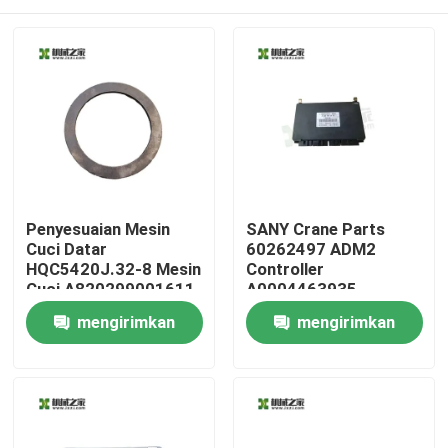
Penyesuaian Mesin
SANY Crane Parts
Cuci Datar
60262497 ADM2
HQC5420J.32-8 Mesin
Controller
Cuci A820299001611
A0004463935
Mercedes-Benz
Rumah
mengirimkan
mengirimkan
permintaan
permintaan
Produk
Tentang kami