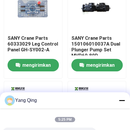
Tur Pabrik
Kontrol kualitas
SANY Crane Parts
SANY Crane Parts
60333029 Leg Control
150106010037A Dual
Panel GH-SY002-A
Plunger Pump Set
Hubungi kami
MVP60.80D-
06S8/MVP60.80D-
mengirimkan
mengirimkan
06S5
Permintaan Penawaran
permintaan
permintaan
Truk Derek Bekas
Yang Qing
Derek Truk Bekas
5:25 PM
Digunakan Semua Crane Medan