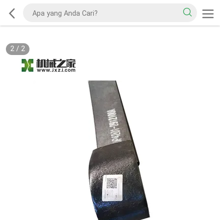
2
/
2