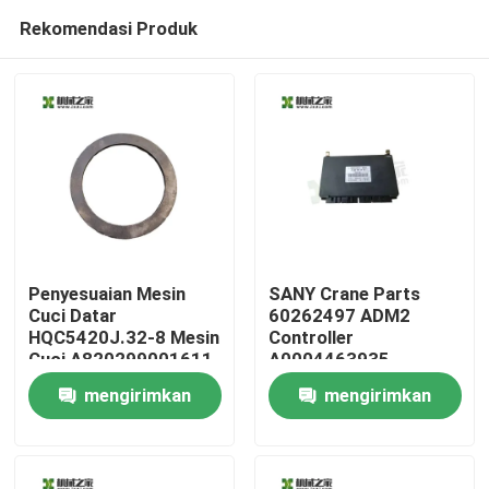
Rekomendasi Produk
Penyesuaian Mesin
SANY Crane Parts
Cuci Datar
60262497 ADM2
HQC5420J.32-8 Mesin
Controller
Rumah
Cuci A820299001611
A0004463935
Mercedes-Benz
mengirimkan
mengirimkan
Produk
permintaan
permintaan
Tentang kami