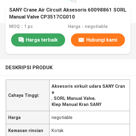
SANY Crane Air Circuit Aksesoris 60098861 SORL
Manual Valve CP3517CG010
MOQ：1 pc
Harga：negotiable
Harga terbaik
Hubungi kami
DESKRIPSI PRODUK
Aksesoris sirkuit udara SANY Cran
e
Cahaya Tinggi:
,
SORL Manual Valve
,
Klep Manual Kran SANY
Harga
negotiable
Kemasan rincian
Kotak