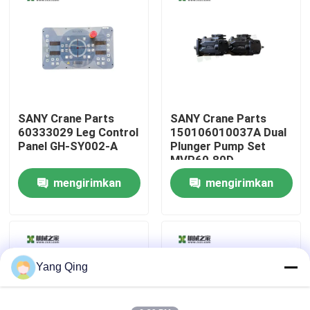
Tur Pabrik
Kontrol kualitas
SANY Crane Parts
SANY Crane Parts
Hubungi kami
60333029 Leg Control
150106010037A Dual
Panel GH-SY002-A
Plunger Pump Set
MVP60.80D-
Permintaan Penawaran
06S8/MVP60.80D-
mengirimkan
mengirimkan
06S5
permintaan
permintaan
Truk Derek Bekas
Derek Truk Bekas
Yang Qing
Digunakan Semua Crane Medan