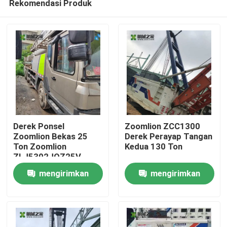
Rekomendasi Produk
Derek Ponsel
Zoomlion ZCC1300
Zoomlion Bekas 25
Derek Perayap Tangan
Ton Zoomlion
Kedua 130 Ton
ZLJ5302JQZ25V
Rumah
mengirimkan
mengirimkan
Produk
permintaan
permintaan
Tentang kami