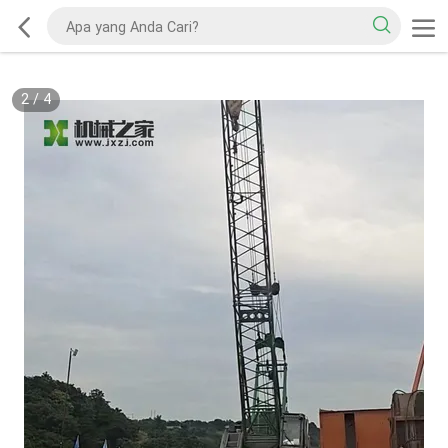
2
/
4