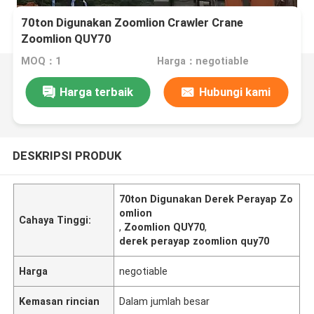
70ton Digunakan Zoomlion Crawler Crane
Zoomlion QUY70
MOQ：1
Harga：negotiable
Harga terbaik
Hubungi kami
DESKRIPSI PRODUK
70ton Digunakan Derek Perayap Zo
omlion
Cahaya Tinggi:
,
Zoomlion QUY70
,
derek perayap zoomlion quy70
Harga
negotiable
Kemasan rincian
Dalam jumlah besar