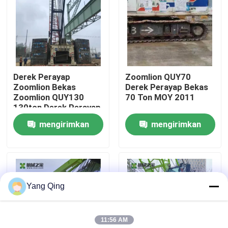
Tur Pabrik
Kontrol kualitas
Derek Perayap
Zoomlion QUY70
Zoomlion Bekas
Derek Perayap Bekas
Hubungi kami
Zoomlion QUY130
70 Ton MOY 2011
130ton Derek Perayap
Tangan Kedua
mengirimkan
mengirimkan
Permintaan Penawaran
permintaan
permintaan
Truk Derek Bekas
Yang Qing
Derek Truk Bekas
11:56 AM
Digunakan Semua Crane Medan