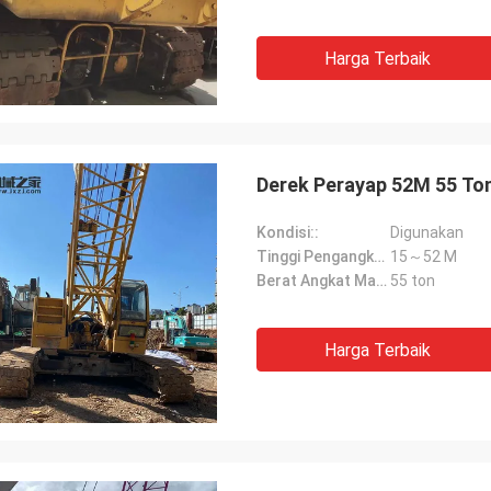
Harga Terbaik
Derek Perayap 52M 55 T
Kondisi::
Digunakan
Tinggi Pengangkatan Maksimum::
15～52 M
Berat Angkat Maksimum::
55 ton
Harga Terbaik