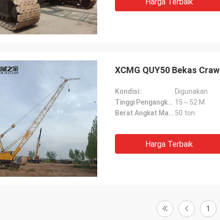
Harga Terbaik
XCMG QUY50 Bekas Crawl
Kondisi::
Digunakan
Tinggi Pengangkatan Maksimum::
15～52 M
Berat Angkat Maksimum::
50 ton
Harga Terbaik
1