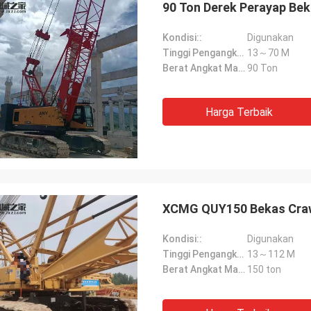
90 Ton Derek Perayap Be
Kondisi::
Digunakan
Tinggi Pengangkatan Maksimum::
13～70 M
Berat Angkat Maksimum::
90 Ton
Harga Terbaik
XCMG QUY150 Bekas Craw
Kondisi::
Digunakan
Tinggi Pengangkatan Maksimum::
13～112 M
Berat Angkat Maksimum::
150 ton