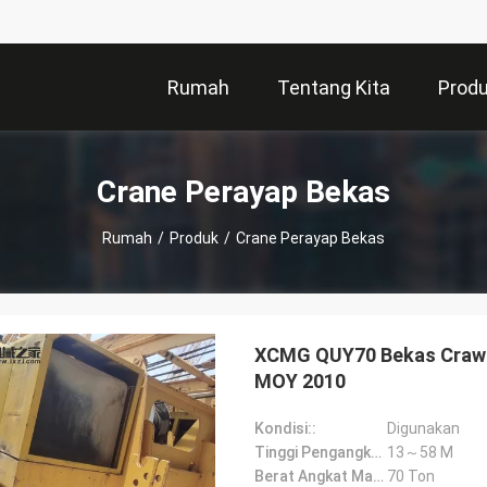
Rumah
Tentang Kita
Prod
Crane Perayap Bekas
Rumah
/
Produk
/
Crane Perayap Bekas
XCMG QUY70 Bekas Crawle
MOY 2010
Kondisi::
Digunakan
Tinggi Pengangkatan Maksimum::
13～58 M
Berat Angkat Maksimum::
70 Ton