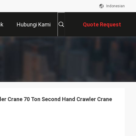
Indonesian
uk
Hubungi Kami
Quote Request
Suatu
r Crane 70 Ton Second Hand Crawler Crane